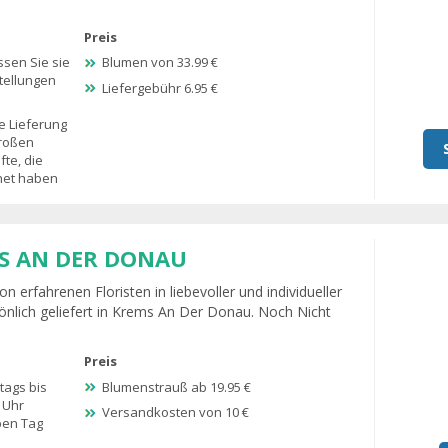
Preis
sen Sie sie
Blumen von 33.99 €
tellungen
Liefergebühr 6.95 €
e Lieferung
großen
te, die
fnet haben
S AN DER DONAU
n erfahrenen Floristen in liebevoller und individueller
nlich geliefert in Krems An Der Donau. Noch Nicht
Preis
ags bis
Blumenstrauß ab 19.95 €
 Uhr
Versandkosten von 10 €
ben Tag