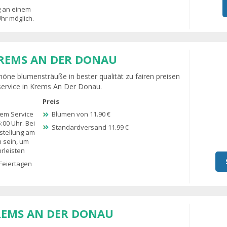
g an einem
hr möglich.
REMS AN DER DONAU
höne blumensträuße in bester qualität zu fairen preisen
service in Krems An Der Donau.
Preis
dem Service
Blumen von 11.90 €
5:00 Uhr. Bei
Standardversand 11.99 €
stellung am
n sein, um
rleisten
Feiertagen
REMS AN DER DONAU